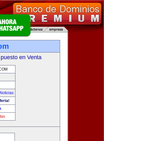
com
 puesto en Venta
.COM
Noticias
ferta!
m
tas