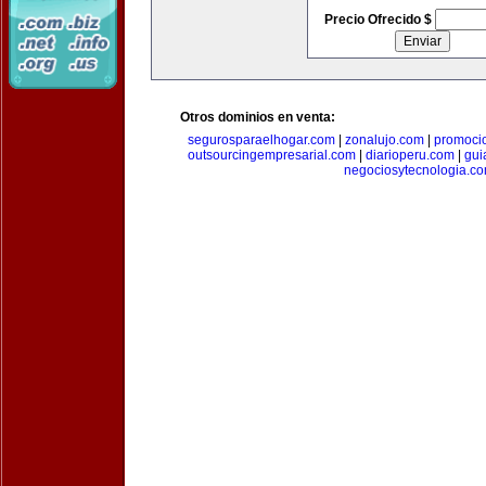
Precio Ofrecido $
Otros dominios en venta:
segurosparaelhogar.com
|
zonalujo.com
|
promoci
outsourcingempresarial.com
|
diarioperu.com
|
gui
negociosytecnologia.c