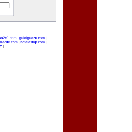
on2x1.com
|
guiaiguazu.com
|
arecife.com
|
hotelestop.com
|
om
|