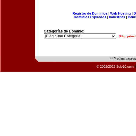
Registro de Dominios
|
Web Hosting
|
D
Dominios Expirados
|
Industrias
|
Indu
Categorías de Dominio:
[Pág. princi
** Precios expre
© 2002/2022 Solo10.com