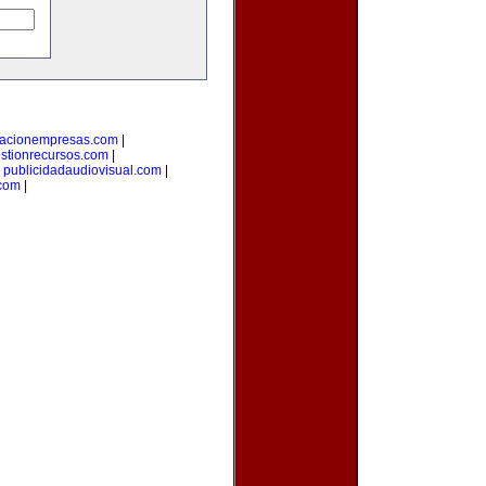
macionempresas.com
|
stionrecursos.com
|
|
publicidadaudiovisual.com
|
.com
|