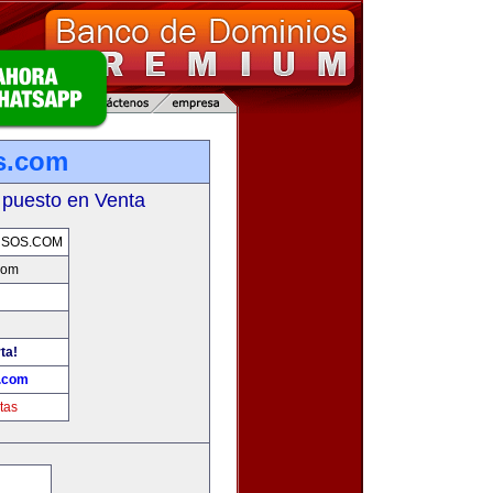
s.com
 puesto en Venta
RSOS.COM
com
ta!
s.com
tas