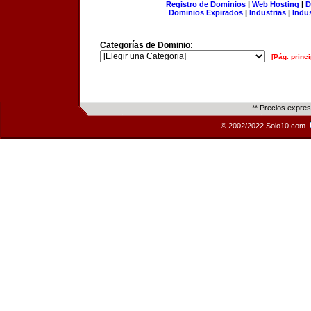
Registro de Dominios
|
Web Hosting
|
D
Dominios Expirados
|
Industrias
|
Indu
Categorías de Dominio:
[Pág. princi
** Precios expre
© 2002/2022 Solo10.com