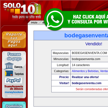
bodegasenvent
Vendido!
Mayusculas:
BODEGASENVENTA.COM
Minusculas:
bodegasenventa.com
Longitud:
14 caracteres
Categorias:
Alimentos y Bebidas
,
Venta
Precio:
Realizar una oferta!
Visitar!
bodegasenventa.com
Serán consideradas ofer