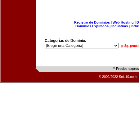
Registro de Dominios
|
Web Hosting
|
D
Dominios Expirados
|
Industrias
|
Indu
Categorías de Dominio:
[Pág. princi
** Precios expre
© 2002/2022 Solo10.com