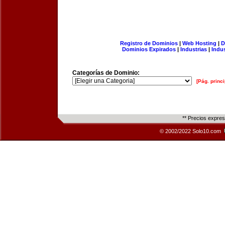
Registro de Dominios
|
Web Hosting
|
D
Dominios Expirados
|
Industrias
|
Indu
Categorías de Dominio:
[Pág. princi
** Precios expre
© 2002/2022 Solo10.com