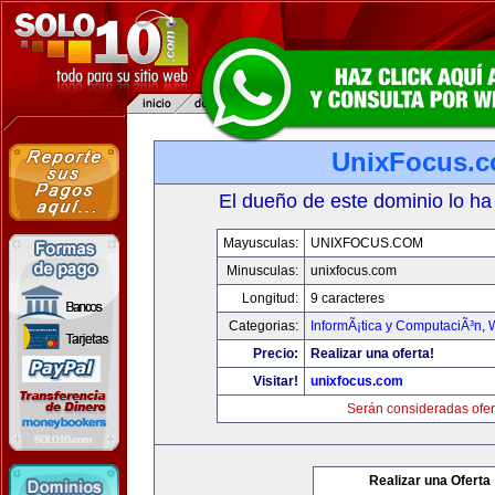
UnixFocus.
El dueño de este dominio lo ha
Mayusculas:
UNIXFOCUS.COM
Minusculas:
unixfocus.com
Longitud:
9 caracteres
Categorias:
InformÃ¡tica y ComputaciÃ³n
,
Precio:
Realizar una oferta!
Visitar!
unixfocus.com
Serán consideradas ofer
Realizar una Oferta