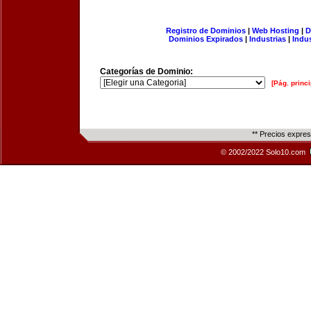
Registro de Dominios
|
Web Hosting
|
D
Dominios Expirados
|
Industrias
|
Indu
Categorías de Dominio:
[Pág. princi
** Precios expre
© 2002/2022 Solo10.com