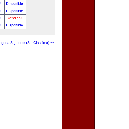
!
Disponible
!
Disponible
!
Vendido!
!
Disponible
egoria Siguiente (Sin Clasificar) >>