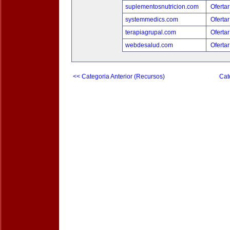
suplementosnutricion.com
Ofertar
systemmedics.com
Ofertar
terapiagrupal.com
Ofertar
webdesalud.com
Ofertar
<< Categoria Anterior (Recursos)
Cat