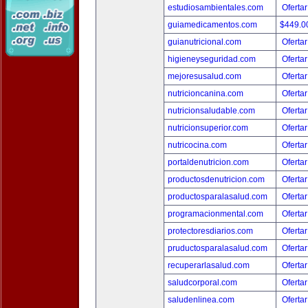
estudiosambientales.com
Ofertar
guiamedicamentos.com
$449.
guianutricional.com
Ofertar
higieneyseguridad.com
Ofertar
mejoresusalud.com
Ofertar
nutricioncanina.com
Ofertar
nutricionsaludable.com
Ofertar
nutricionsuperior.com
Ofertar
nutricocina.com
Ofertar
portaldenutricion.com
Ofertar
productosdenutricion.com
Ofertar
productosparalasalud.com
Ofertar
programacionmental.com
Ofertar
protectoresdiarios.com
Ofertar
pruductosparalasalud.com
Ofertar
recuperarlasalud.com
Ofertar
saludcorporal.com
Ofertar
saludenlinea.com
Ofertar